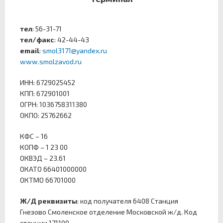
тел
: 56-31-71
тел/факс
: 42-44-43
email
:
smol3171@yandex.ru
www.smolzavod.ru
ИНН: 6729025452
КПП: 672901001
ОГРН: 1036758311380
ОКПО: 25762662
КФС – 16
КОПФ – 1 23 00
ОКВЭД – 23.61
ОКАТО 66401000000
ОКТМО 66701000
Ж/Д реквизиты
: код получателя 6408 Станция
Гнезово Смоленское отделение Московской ж/д. Код
станции 171100