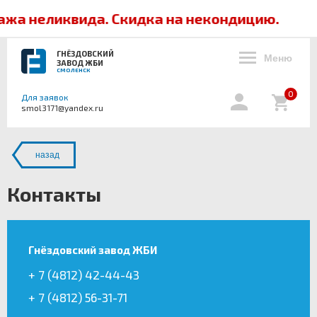
еликвида. Скидка на некондицию.
ГНЁЗДОВСКИЙ
Меню
ЗАВОД ЖБИ
СМОЛЕНСК
0
Для заявок
smol3171@yandex.ru
назад
Контакты
Гнёздовский завод ЖБИ
+ 7 (4812) 42-44-43
+ 7 (4812) 56-31-71