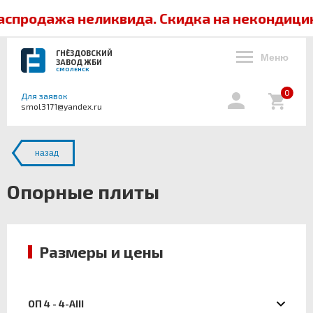
спродажа неликвида. Скидка на некондици
ГНЁЗДОВСКИЙ
Меню
ЗАВОД ЖБИ
СМОЛЕНСК
0
Для заявок
smol3171@yandex.ru
назад
Опорные плиты
Размеры и цены
ОП 4 - 4-АIII